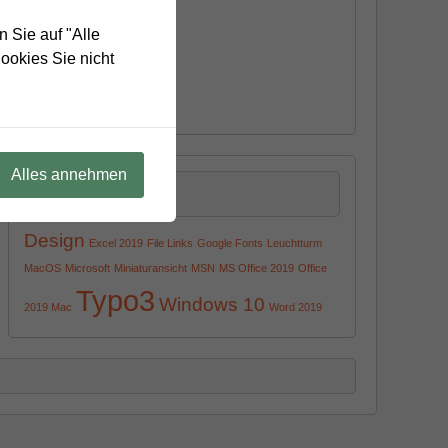
Macintosh
signs
MS Office
 Sie auf "Alle
n
Tipps & Tricks
ookies Sie nicht
mputer
Typo3
ndum
Windows
Alles annehmen
Cloud
Design
Excel 2019
File Links
Google Fonts
Leuchtturm
MacOS
Microsoft
Miniaturansicht
MSN
MS Office 2019
Office
Typo3
Windows 10
2019 Mac
Word 2019