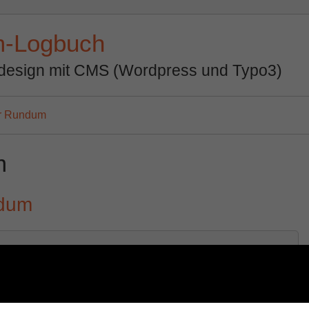
m-Logbuch
design mit CMS (Wordpress und Typo3)
er Rundum
m
ndum