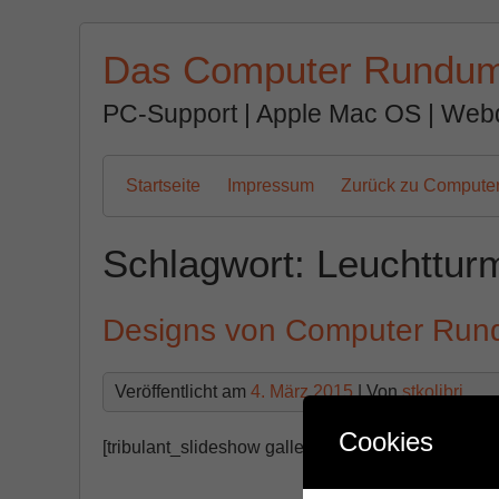
Zum
Inhalt
Das Computer Rundu
springen
PC-Support | Apple Mac OS | Web
Startseite
Impressum
Zurück zu Comput
Schlagwort:
Leuchttur
Designs von Computer Ru
Veröffentlicht am
4. März 2015
| Von
stkolibri
Cookies
[tribulant_slideshow gallery_id=“1″]