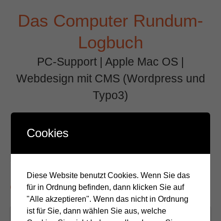
Zum
Das Computer Rundum-
Inhalt
springen
Logbuch
PC-Support | Apple Mac OS |
Webdesign mit CMS (Wordpress und
Typo3)
Menü +
Cookies
Schlagwort:
Typo3
Diese Website benutzt Cookies. Wenn Sie das
Oops, an error occured!
für in Ordnung befinden, dann klicken Sie auf
"Alle akzeptieren". Wenn das nicht in Ordnung
ist für Sie, dann wählen Sie aus, welche
Veröffentlicht am
23. April 2020
| Von
stkolibri