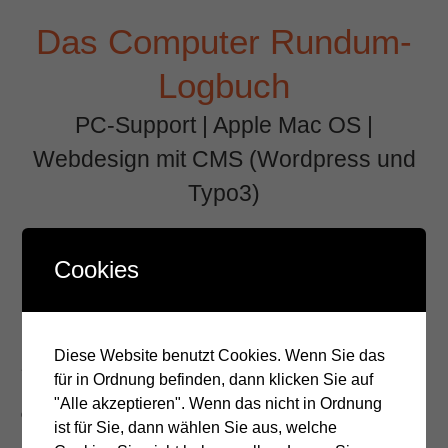
Zum
Das Computer Rundum-
Inhalt
springen
Logbuch
PC-Support | Apple Mac OS |
Webdesign mit CMS (Wordpress und
Typo3)
Menü +
Cookies
ID der Seite im Backend-
Seitenbaum von Typo3
Diese Website benutzt Cookies. Wenn Sie das
für in Ordnung befinden, dann klicken Sie auf
anzeigen
"Alle akzeptieren". Wenn das nicht in Ordnung
ist für Sie, dann wählen Sie aus, welche