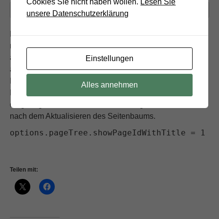
Cookies Sie nicht haben wollen.
Lesen Sie
Veröffentlicht am
8. Januar 2020
| Von
stkolibri
unsere Datenschutzerklärung
Normalerweise werden im Seitenbaum im Backend (BE)
nur der Seitentitel angezeigt. Um zusätzlich die Seiten-ID
anzuzeigen, kann folgende Zeile im USER TSCONIG
Einstellungen
angezeigt werden. Dazu wird in System >
Backendbenutzer > [Benutzer auswählen und öffnen] >
Alles annehmen
Register: Optionen > im Bereich TSconfig folgendes
eingetragen. So sieht das nur der ausgewählte Benutzer
nach dem Aktualisieren des Seitenbaums.
options.pageTree.showPageIdWithTitle = 1
Teilen mit: