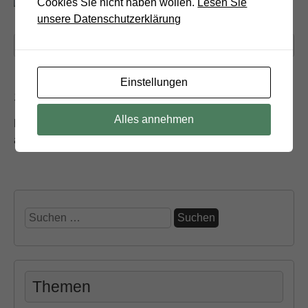
Cookies Sie nicht haben wollen.
Lesen Sie
unsere Datenschutzerklärung
Kategorie:
Einstellungen
Schreibe einen Kommentar
Alles annehmen
Du musst
angemeldet
sein, um einen Kommentar
abzugeben.
Suchen
nach:
Themen