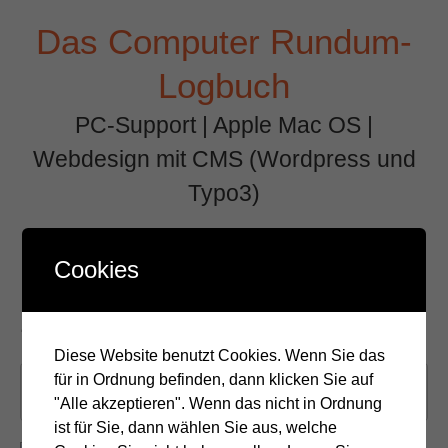
Zum
Das Computer Rundum-
Inhalt
springen
Logbuch
PC-Support | Apple Mac OS |
Webdesign mit CMS (Wordpress und
Typo3)
Menü +
Cookies
240px-Microsoft_logo.svg
Diese Website benutzt Cookies. Wenn Sie das
für in Ordnung befinden, dann klicken Sie auf
Veröffentlicht am
10. Juli 2020
| Von
stkolibri
|
Keine
"Alle akzeptieren". Wenn das nicht in Ordnung
Kommentare
ist für Sie, dann wählen Sie aus, welche