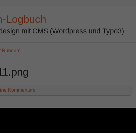
m-Logbuch
design mit CMS (Wordpress und Typo3)
er Rundum
11.png
ine Kommentare
ds/2015/03/cropped-headerCRTag11.png