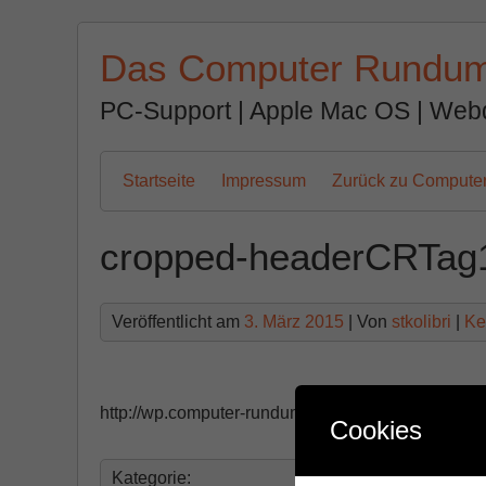
Zum
Inhalt
Das Computer Rundu
springen
PC-Support | Apple Mac OS | Web
Startseite
Impressum
Zurück zu Comput
cropped-headerCRTag
Veröffentlicht am
3. März 2015
| Von
stkolibri
|
Ke
http://wp.computer-rundum.de/wp-content/uploa
Cookies
Kategorie: