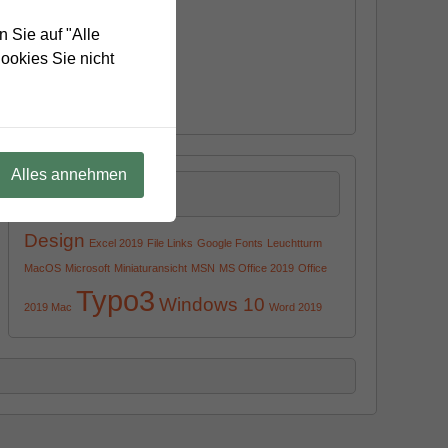
Macintosh
MS Office
 Sie auf "Alle
Tipps & Tricks
ookies Sie nicht
Typo3
Windows
Alles annehmen
Cloud
Design
Excel 2019
File Links
Google Fonts
Leuchtturm
MacOS
Microsoft
Miniaturansicht
MSN
MS Office 2019
Office
Typo3
Windows 10
2019 Mac
Word 2019